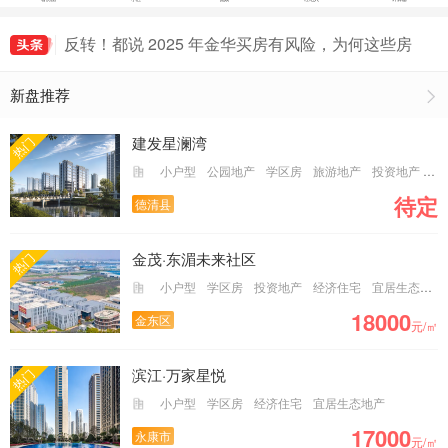
楼市奇闻！义乌房价逆袭杭州，是泡沫还是另有隐
情？
反转！都说 2025 年金华买房有风险，为何这些房
子却被疯抢？
楼市反转！金华 8 月房价竟如火箭般蹿升 26%，
新盘推荐
背后有何隐情？
凤冈拼车用什么软件好，凤冈拼车群免费进入
抖音代举报业务,2025抖音专业举报团队
建发星澜湾
热门
小户型
公园地产
学区房
旅游地产
投资地产
经
待定
德清县
金茂·东湄未来社区
热门
小户型
学区房
投资地产
经济住宅
宜居生态地产
18000
金东区
元/㎡
滨江·万家星悦
热门
小户型
学区房
经济住宅
宜居生态地产
17000
永康市
元/㎡