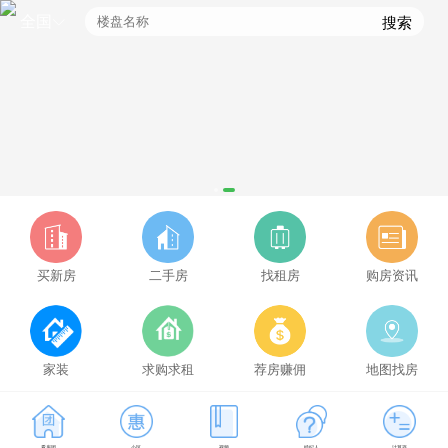
全国
搜索
买新房
二手房
找租房
购房资讯
家装
求购求租
荐房赚佣
地图找房
凤冈拼车用什么软件好，凤冈拼车群免费进入
抖音代举报业务,2025抖音专业举报团队
看房团
小区
视频
经纪人
计算器