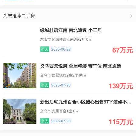
为您推荐二手房
绿城桂语江南 南北通透 小三居
东阳市 绿城桂语江南3室2厅 0㎡
67万元
个人
2025-06-28
义乌西景悦府 全屋精装 带车位 南北通透
义乌市 西景悦府2室2厅 90㎡
139万元
个人
2025-07-28
新出后宅九州百合小区诚心出售97平装修不错的两居室
义乌市 九州百合1室 0㎡
115万元
个人
2025-07-28